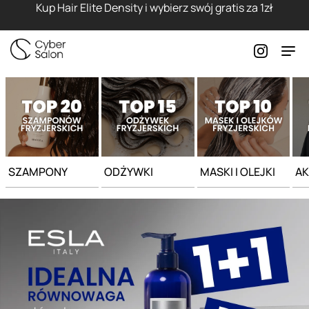
Strona główna - Cyber Salon
Kup Hair Elite Density i wybierz swój gratis za 1zł
SZAMPONY
ODŻYWKI
MASKI I OLEJKI
AK