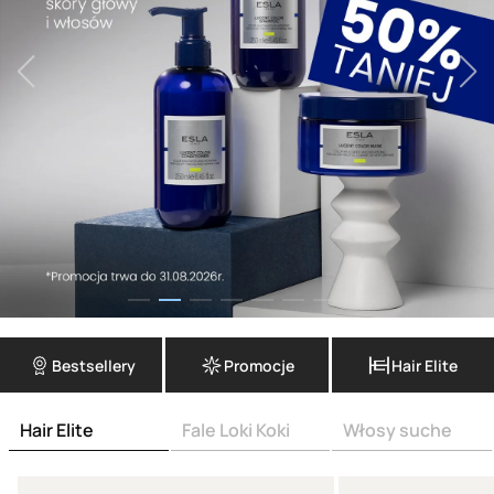
Bestsellery
Promocje
Hair Elite
Hair Elite
Fale Loki Koki
Włosy suche