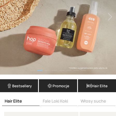
Bestsellery
Promocje
Hair Elite
Hair Elite
Fale Loki Koki
Włosy suche