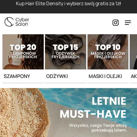
Strona główna - Cyber Salon
Kup Hair Elite Density i wybierz swój gratis za 1zł
SZAMPONY
ODŻYWKI
MASKI I OLEJKI
AK