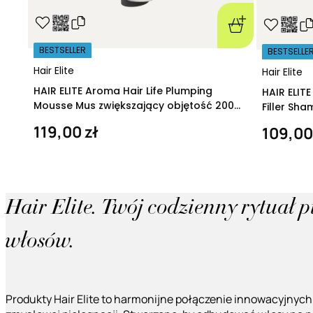
BESTSELLER
BESTSELLE
Hair Elite
Hair Elite
HAIR ELITE Aroma Hair Life Plumping
HAIR ELIT
Mousse Mus zwiększający objętość 200
Filler Sh
ml
regeneruj
119,00 zł
109,00
Hair Elite. Twój codzienny rytuał 
włosów.
Produkty Hair Elite to harmonijne połączenie innowacyjnych