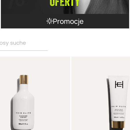
Promocje
osy suche