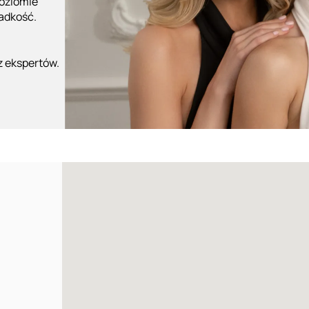
poziomie
ładkość.
z ekspertów.