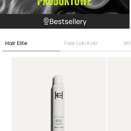
Bestsellery
Hair Elite
Fale Loki Koki
Wł