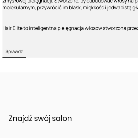
zmysłowej pielęgnacji. Stworzone, by odbudować włosy na 
molekularnym, przywrócić im blask, miękkość i jedwabistą g
Hair Elite to inteligentna pielęgnacja włosów stworzona prze
Sprawdź
Znajdź swój salon