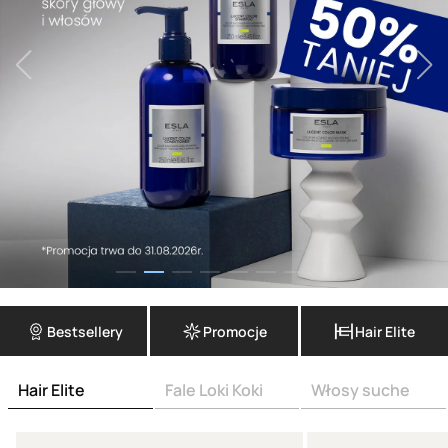
Bestsellery
Promocje
Hair Elite
Hair Elite
Fale Loki Koki
Włosy suche