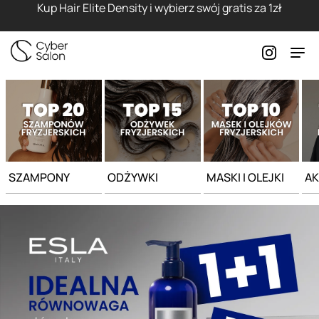
Strona główna - Cyber Salon
Kup Hair Elite Density i wybierz swój gratis za 1zł
SZAMPONY
ODŻYWKI
MASKI I OLEJKI
AK