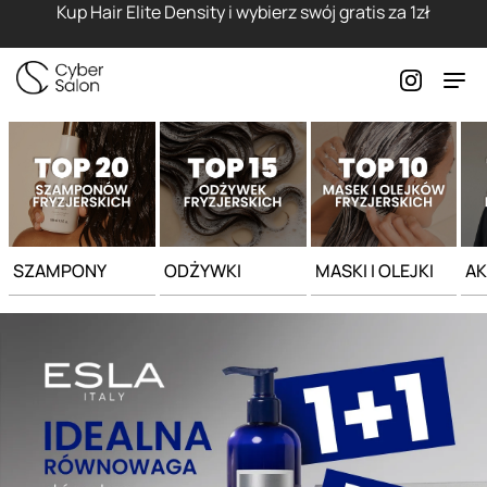
Strona główna - Cyber Salon
Kup Hair Elite Density i wybierz swój gratis za 1zł
SZAMPONY
ODŻYWKI
MASKI I OLEJKI
AK