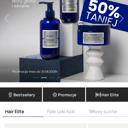
Bestsellery
Promocje
Hair Elite
Hair Elite
Fale Loki Koki
Włosy suche