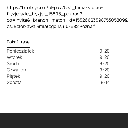
https://booksy.com/pl-pl/77553_fama-studio-
fryzjerskie_fryzjer_15608_poznan?
do=invite&_branch_match_id=1552662359875305809
os. Bolesława Śmiałego 17, 60-682 Poznań
Pokaż trasę
Poniedziałek
9-20
Wtorek
9-20
Środa
9-20
Czwartek
9-20
Piątek
9-20
Sobota
8-14