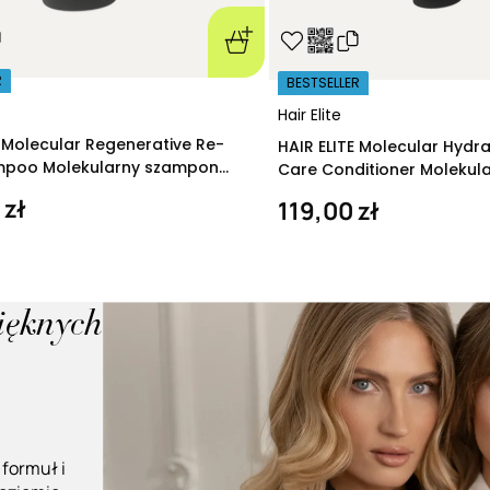
R
BESTSELLER
Hair Elite
E Molecular Regenerative Re-
HAIR ELITE Molecular Hydr
ampoo Molekularny szampon
Care Conditioner Molekul
ący 280 ml
nawilżająca 200 ml
 zł
119,00 zł
pięknych
 formuł i