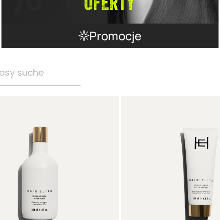
Promocje
osy suche