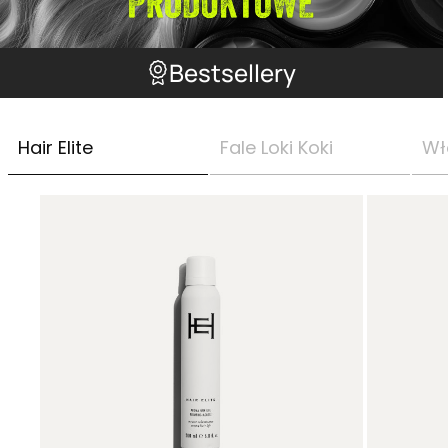
Bestsellery
Hair Elite
Fale Loki Koki
Wł