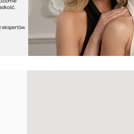
poziomie
ładkość.
z ekspertów.