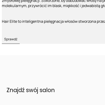
zmysłowej pielęgnacji. Stworzone, by odbudować włosy na 
molekularnym, przywrócić im blask, miękkość i jedwabistą g
Hair Elite to inteligentna pielęgnacja włosów stworzona prze
Sprawdź
Znajdź swój salon