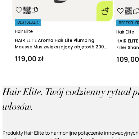
BESTSELLER
BESTSELLE
Hair Elite
Hair Elite
HAIR ELITE Aroma Hair Life Plumping
HAIR ELIT
Mousse Mus zwiększający objętość 200
Filler Sh
ml
regeneruj
119,00 zł
109,00
Hair Elite. Twój codzienny rytuał 
włosów.
Produkty Hair Elite to harmonijne połączenie innowacyjnych