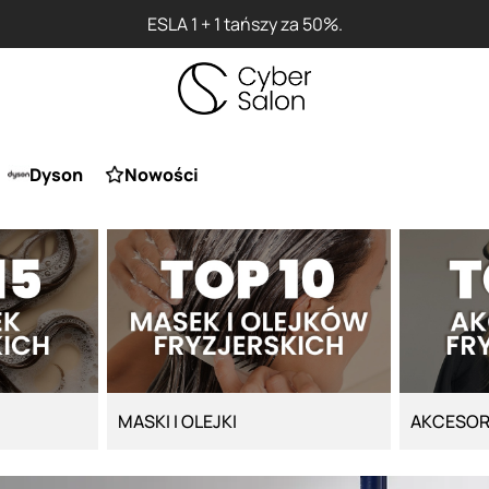
Przy zakupie produktu Artego Maska Lola za 1 żł
Dyson
Nowości
MASKI I OLEJKI
AKCESOR