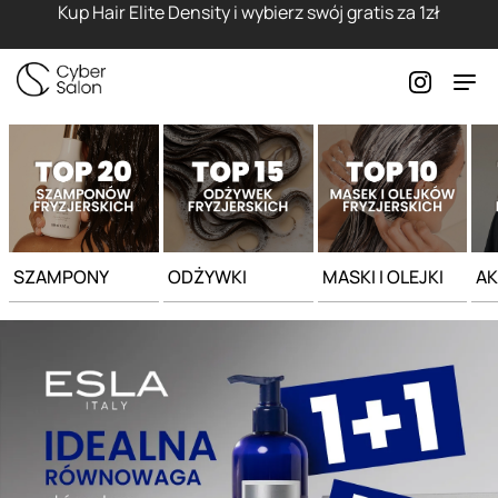
Strona główna - Cyber Salon
Kup Hair Elite Density i wybierz swój gratis za 1zł
SZAMPONY
ODŻYWKI
MASKI I OLEJKI
AK