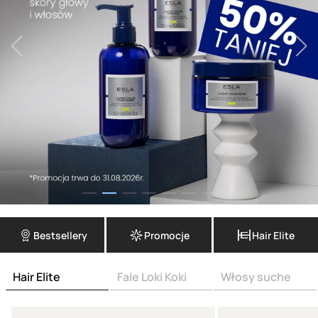
Bestsellery
Promocje
Hair Elite
Hair Elite
Fale Loki Koki
Włosy suche