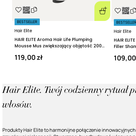
BESTSELLER
BESTSELLE
Hair Elite
Hair Elite
HAIR ELITE Aroma Hair Life Plumping
HAIR ELIT
Mousse Mus zwiększający objętość 200
Filler Sh
ml
regeneruj
119,00 zł
109,00
Hair Elite. Twój codzienny rytuał 
włosów.
Produkty Hair Elite to harmonijne połączenie innowacyjnych