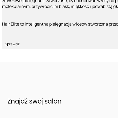
zmysłowej pielęgnacji. Stworzone, by odbudować włosy na 
molekularnym, przywrócić im blask, miękkość i jedwabistą g
Hair Elite to inteligentna pielęgnacja włosów stworzona prze
Sprawdź
Znajdź swój salon