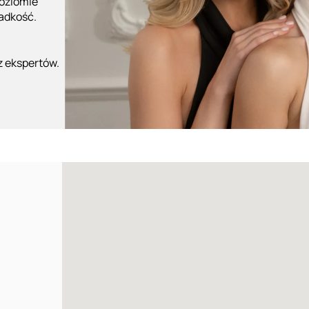
poziomie
ładkość.
z ekspertów.