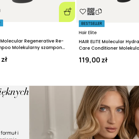
R
BESTSELLER
Hair Elite
E Molecular Regenerative Re-
HAIR ELITE Molecular Hydr
ampoo Molekularny szampon
Care Conditioner Molekul
ący 280 ml
nawilżająca 200 ml
 zł
119,00 zł
pięknych
 formuł i