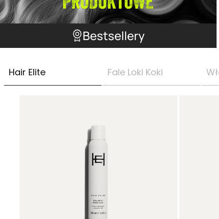
Bestsellery
Hair Elite
Fale Loki Koki
Wł