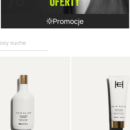
Promocje
osy suche