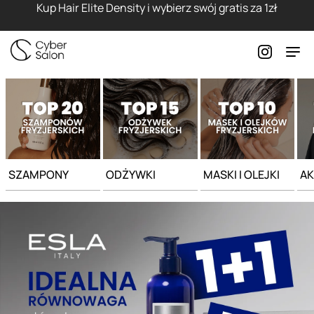
Strona główna - Cyber Salon
Kup Hair Elite Density i wybierz swój gratis za 1zł
SZAMPONY
ODŻYWKI
MASKI I OLEJKI
AK