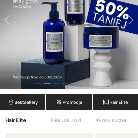
Bestsellery
Promocje
Hair Elite
Hair Elite
Fale Loki Koki
Włosy suche