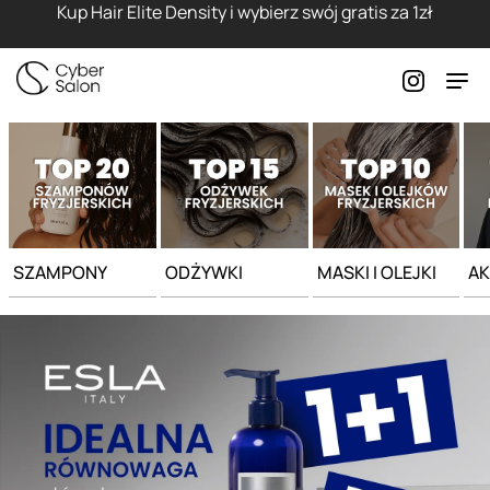
Strona główna - Cyber Salon
Kup Hair Elite Density i wybierz swój gratis za 1zł
SZAMPONY
ODŻYWKI
MASKI I OLEJKI
AK