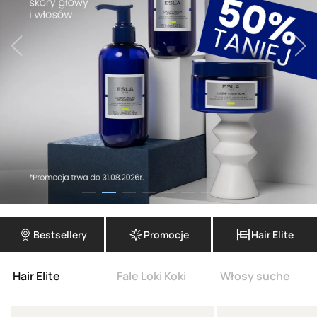
Bestsellery
Promocje
Hair Elite
Hair Elite
Fale Loki Koki
Włosy suche