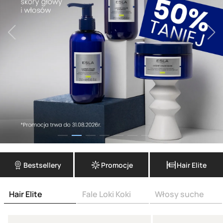
Bestsellery
Promocje
Hair Elite
Hair Elite
Fale Loki Koki
Włosy suche