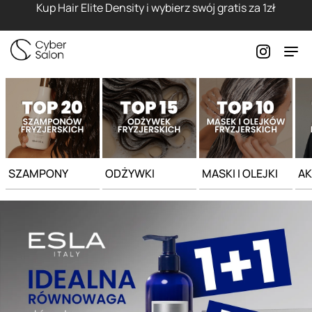
Strona główna - Cyber Salon
Kup Hair Elite Density i wybierz swój gratis za 1zł
SZAMPONY
ODŻYWKI
MASKI I OLEJKI
AK