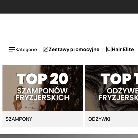
Strona główna - Cyber Salon
ESLA 1 + 1 tańszy za 50%.
Zestawy promocyjne
Hair Elite
Kategorie
SZAMPONY
ODŻYWKI