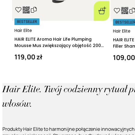
BESTSELLER
BESTSELLE
Hair Elite
Hair Elite
HAIR ELITE Aroma Hair Life Plumping
HAIR ELIT
Mousse Mus zwiększający objętość 200
Filler Sh
ml
regeneruj
119,00 zł
109,00
Hair Elite. Twój codzienny rytuał 
włosów.
Produkty Hair Elite to harmonijne połączenie innowacyjnych