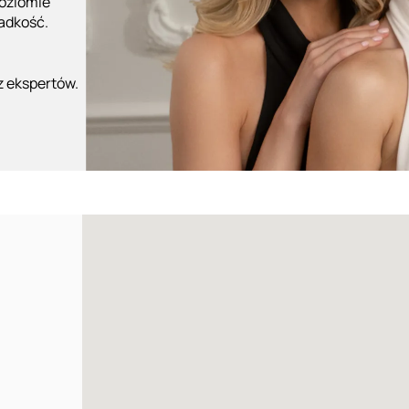
poziomie
ładkość.
z ekspertów.