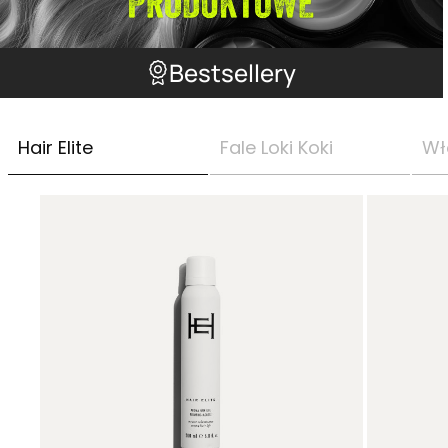
Bestsellery
Hair Elite
Fale Loki Koki
Wł