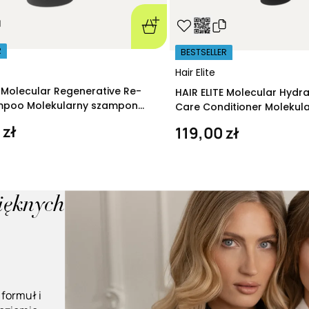
R
BESTSELLER
Hair Elite
E Molecular Regenerative Re-
HAIR ELITE Molecular Hydr
ampoo Molekularny szampon
Care Conditioner Molekul
ący 280 ml
nawilżająca 200 ml
 zł
119,00 zł
pięknych
 formuł i