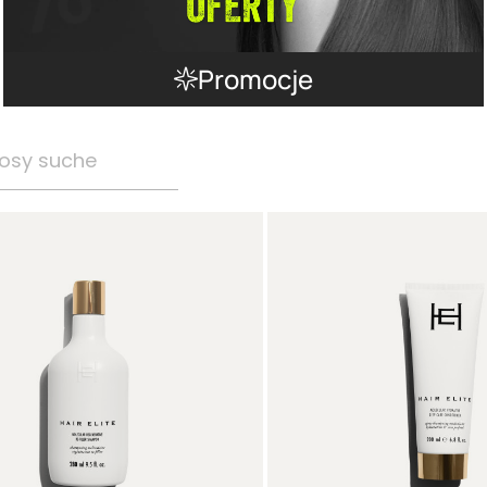
Promocje
osy suche