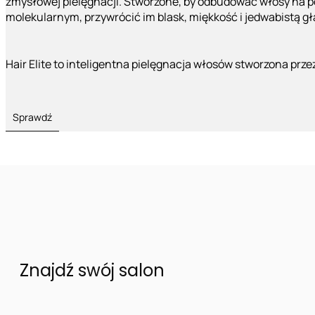
zmysłowej pielęgnacji. Stworzone, by odbudować włosy na 
molekularnym, przywrócić im blask, miękkość i jedwabistą g
Hair Elite to inteligentna pielęgnacja włosów stworzona prze
Sprawdź
Znajdź swój salon