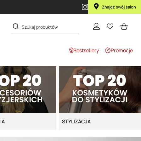
akupie produktu Artego Maska Lola za 1 żł
Znajdź swój salon
Bestsellery
Promocje
IA
STYLIZACJA