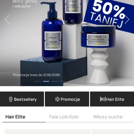
Bestsellery
Promocje
Hair Elite
Hair Elite
Fale Loki Koki
Włosy suche