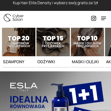
Strona główna - Cyber Salon
Kup Hair Elite Density i wybierz swój gratis za 1zł
SZAMPONY
ODŻYWKI
MASKI I OLEJKI
AK