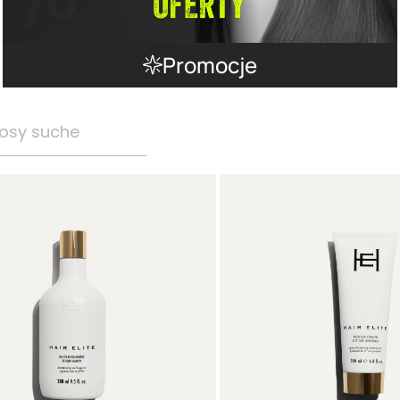
Promocje
osy suche