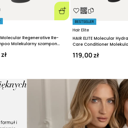
R
BESTSELLER
Hair Elite
E Molecular Regenerative Re-
HAIR ELITE Molecular Hydr
ampoo Molekularny szampon
Care Conditioner Molekul
ący 280 ml
nawilżająca 200 ml
 zł
119,00 zł
pięknych
 formuł i