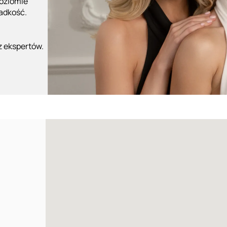
poziomie
ładkość.
z ekspertów.