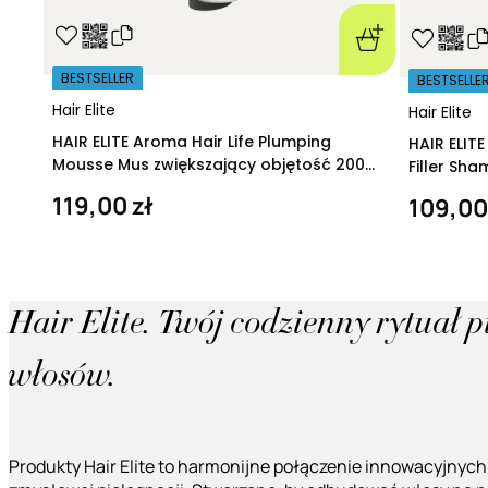
BESTSELLER
BESTSELLE
Hair Elite
Hair Elite
HAIR ELITE Aroma Hair Life Plumping
HAIR ELIT
Mousse Mus zwiększający objętość 200
Filler Sh
ml
regeneruj
119,00 zł
109,00
Hair Elite. Twój codzienny rytuał 
włosów.
Produkty Hair Elite to harmonijne połączenie innowacyjnych