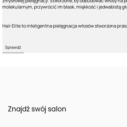
zmysłowej pielęgnacji. Stworzone, by odbudować włosy na 
molekularnym, przywrócić im blask, miękkość i jedwabistą g
Hair Elite to inteligentna pielęgnacja włosów stworzona prze
Sprawdź
Znajdź swój salon