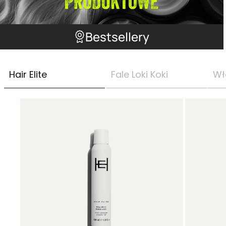
Bestsellery
Hair Elite
Fale Loki Koki
Wł