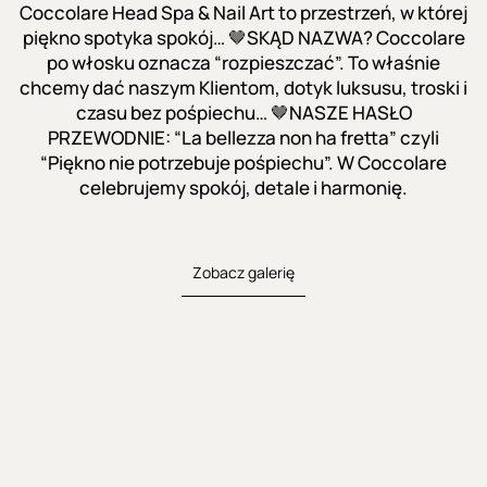
Coccolare Head Spa & Nail Art to przestrzeń, w której
piękno spotyka spokój… 🤎SKĄD NAZWA? Coccolare
po włosku oznacza “rozpieszczać”. To właśnie
chcemy dać naszym Klientom, dotyk luksusu, troski i
czasu bez pośpiechu… 🤎NASZE HASŁO
PRZEWODNIE: “La bellezza non ha fretta” czyli
“Piękno nie potrzebuje pośpiechu”. W Coccolare
celebrujemy spokój, detale i harmonię.
Zobacz galerię