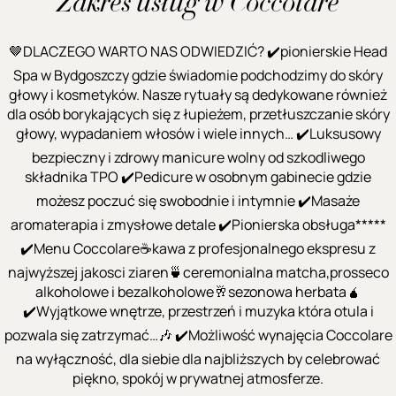
Zakres usług w Coccolare
🤎DLACZEGO WARTO NAS ODWIEDZIĆ? ✔️pionierskie Head
Spa w Bydgoszczy gdzie świadomie podchodzimy do skóry
głowy i kosmetyków. Nasze rytuały są dedykowane również
dla osób borykających się z łupieżem, przetłuszczanie skóry
głowy, wypadaniem włosów i wiele innych… ✔️Luksusowy
bezpieczny i zdrowy manicure wolny od szkodliwego
składnika TPO ✔️Pedicure w osobnym gabinecie gdzie
możesz poczuć się swobodnie i intymnie ✔️Masaże
aromaterapia i zmysłowe detale ✔️Pionierska obsługa*****
✔️Menu Coccolare☕️kawa z profesjonalnego ekspresu z
najwyższej jakosci ziaren🍵ceremonialna matcha,prosseco
alkoholowe i bezalkoholowe🥂sezonowa herbata🧉
✔️Wyjątkowe wnętrze, przestrzeń i muzyka która otula i
pozwala się zatrzymać…🎶 ✔️Możliwość wynajęcia Coccolare
na wyłączność, dla siebie dla najbliższych by celebrować
piękno, spokój w prywatnej atmosferze.