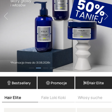
Bestsellery
Promocje
Hair Elite
Hair Elite
Fale Loki Koki
Włosy suche