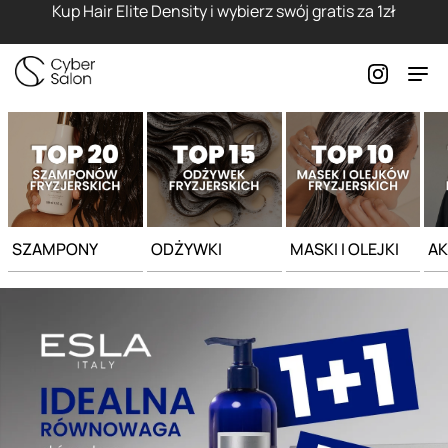
Strona główna - Cyber Salon
Kup Hair Elite Density i wybierz swój gratis za 1zł
SZAMPONY
ODŻYWKI
MASKI I OLEJKI
AK