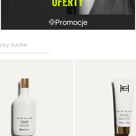
Promocje
osy suche