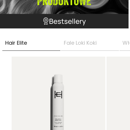
Bestsellery
Hair Elite
Fale Loki Koki
Wł