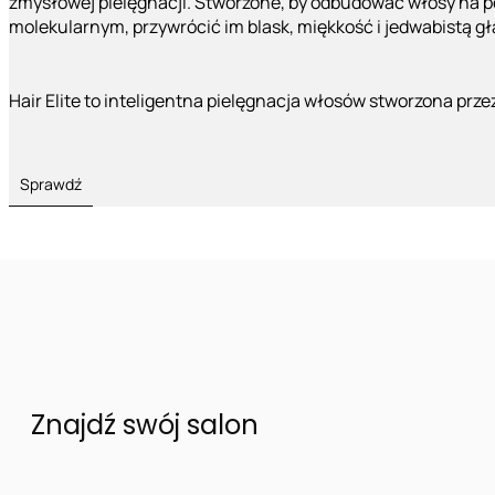
zmysłowej pielęgnacji. Stworzone, by odbudować włosy na 
molekularnym, przywrócić im blask, miękkość i jedwabistą g
Hair Elite to inteligentna pielęgnacja włosów stworzona prze
Sprawdź
Znajdź swój salon