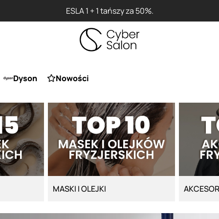
Przy zakupie produktu Artego Maska Lola za 1 żł
Dyson
Nowości
MASKI I OLEJKI
AKCESOR