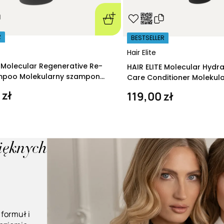
R
BESTSELLER
Hair Elite
E Molecular Regenerative Re-
HAIR ELITE Molecular Hydr
ampoo Molekularny szampon
Care Conditioner Molekul
ący 280 ml
nawilżająca 200 ml
 zł
119,00 zł
pięknych
 formuł i