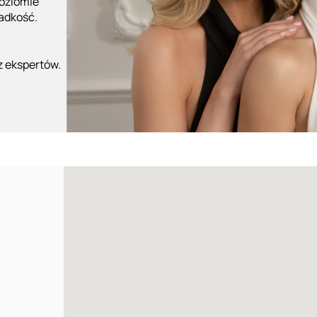
poziomie
ładkość.
z ekspertów.