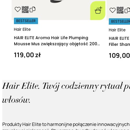
BESTSELLER
BESTSELLE
Hair Elite
Hair Elite
HAIR ELITE Aroma Hair Life Plumping
HAIR ELIT
Mousse Mus zwiększający objętość 200
Filler Sh
ml
regeneruj
119,00 zł
109,00
Hair Elite. Twój codzienny rytuał 
włosów.
Produkty Hair Elite to harmonijne połączenie innowacyjnych