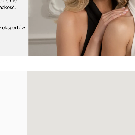
poziomie
ładkość.
z ekspertów.