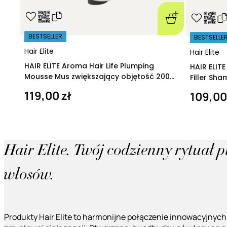
BESTSELLER
BESTSELLE
Hair Elite
Hair Elite
HAIR ELITE Aroma Hair Life Plumping
HAIR ELIT
Mousse Mus zwiększający objętość 200
Filler Sh
ml
regeneruj
119,00 zł
109,00
Hair Elite. Twój codzienny rytuał 
włosów.
Produkty Hair Elite to harmonijne połączenie innowacyjnych