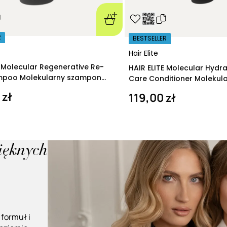
R
BESTSELLER
Hair Elite
E Molecular Regenerative Re-
HAIR ELITE Molecular Hydr
ampoo Molekularny szampon
Care Conditioner Molekul
ący 280 ml
nawilżająca 200 ml
 zł
119,00 zł
pięknych
 formuł i