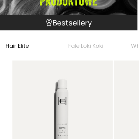
Bestsellery
Hair Elite
Fale Loki Koki
Wł