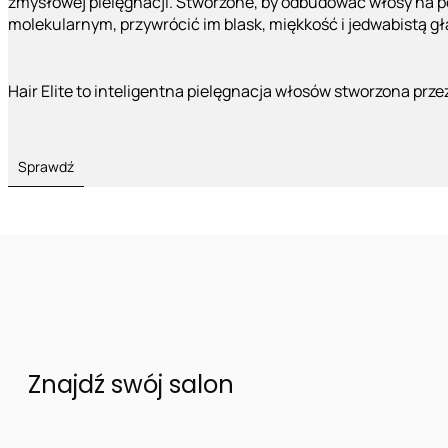
zmysłowej pielęgnacji. Stworzone, by odbudować włosy na 
molekularnym, przywrócić im blask, miękkość i jedwabistą g
Hair Elite to inteligentna pielęgnacja włosów stworzona prze
Sprawdź
Znajdź swój salon