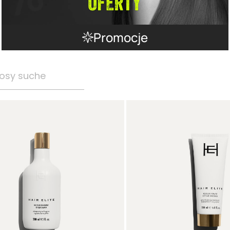
Promocje
osy suche