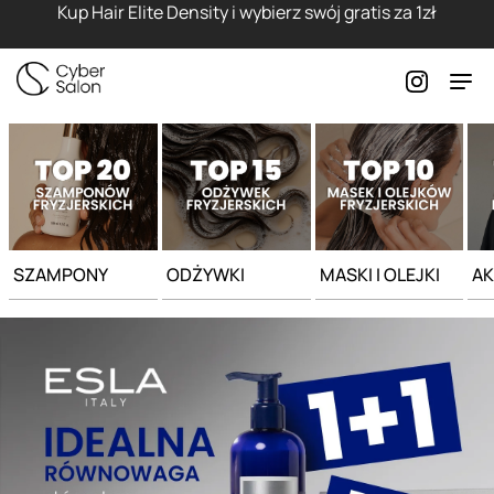
Strona główna - Cyber Salon
Kup Hair Elite Density i wybierz swój gratis za 1zł
SZAMPONY
ODŻYWKI
MASKI I OLEJKI
AK