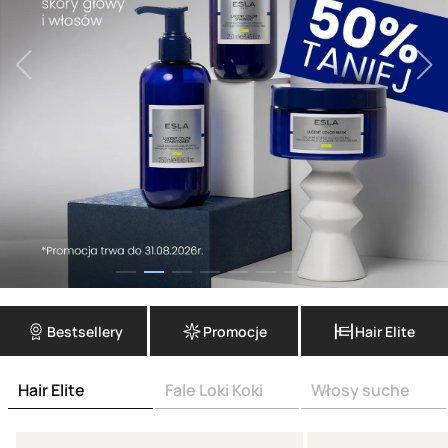
Bestsellery
Promocje
Hair Elite
Hair Elite
Fale Loki Koki
Włosy suche