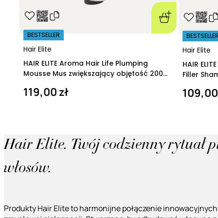
BESTSELLER
BESTSELLE
Hair Elite
Hair Elite
HAIR ELITE Aroma Hair Life Plumping
HAIR ELIT
Mousse Mus zwiększający objętość 200
Filler Sh
ml
regeneruj
119,00 zł
109,00
Hair Elite. Twój codzienny rytuał 
włosów.
Produkty Hair Elite to harmonijne połączenie innowacyjnych