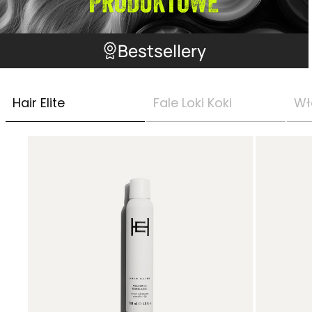
Bestsellery
Hair Elite
Fale Loki Koki
Wł