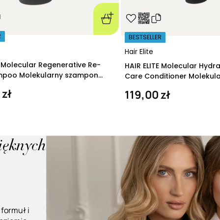
R
BESTSELLER
Hair Elite
E Molecular Regenerative Re-
HAIR ELITE Molecular Hydr
ampoo Molekularny szampon
Care Conditioner Molekul
ący 280 ml
nawilżająca 200 ml
 zł
119,00 zł
pięknych
 formuł i