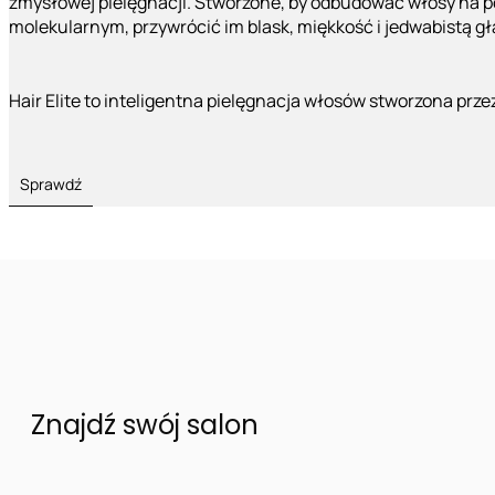
zmysłowej pielęgnacji. Stworzone, by odbudować włosy na 
molekularnym, przywrócić im blask, miękkość i jedwabistą g
Hair Elite to inteligentna pielęgnacja włosów stworzona prze
Sprawdź
Znajdź swój salon