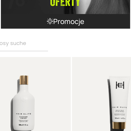
Promocje
osy suche