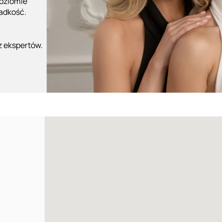
poziomie
ładkość.
z ekspertów.