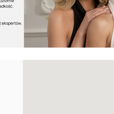
poziomie
ładkość.
z ekspertów.