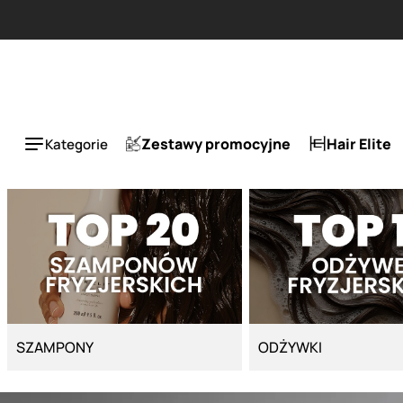
Strona główna - Cyber Salon
a 50%.
Zestawy promocyjne
Hair Elite
Kategorie
SZAMPONY
ODŻYWKI