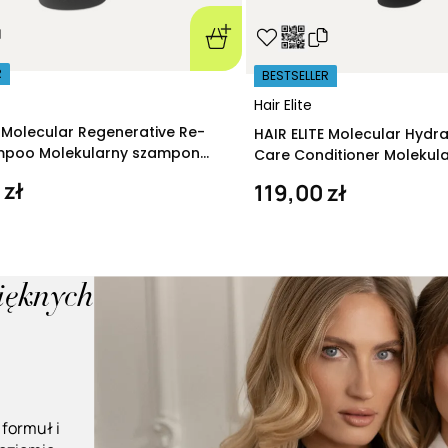
R
BESTSELLER
Hair Elite
E Molecular Regenerative Re-
HAIR ELITE Molecular Hydr
ampoo Molekularny szampon
Care Conditioner Molekul
ący 280 ml
nawilżająca 200 ml
 zł
119,00 zł
pięknych
 formuł i