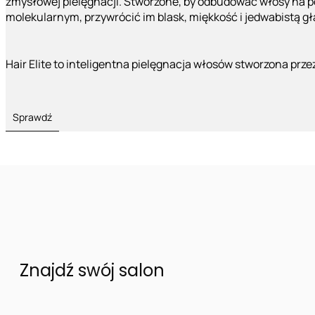
zmysłowej pielęgnacji. Stworzone, by odbudować włosy na 
molekularnym, przywrócić im blask, miękkość i jedwabistą g
Hair Elite to inteligentna pielęgnacja włosów stworzona prze
Sprawdź
Znajdź swój salon