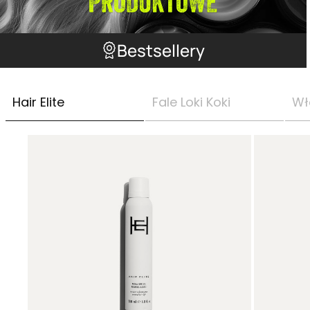
Bestsellery
Hair Elite
Fale Loki Koki
Wł