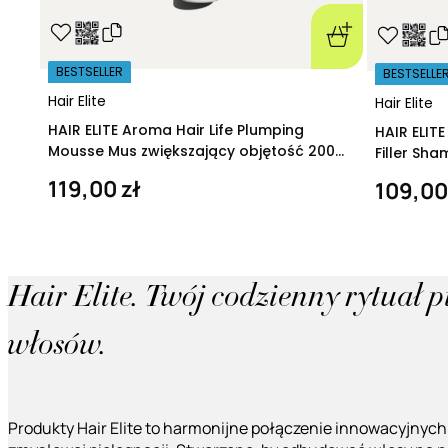
BESTSELLER
BESTSELLE
Hair Elite
Hair Elite
HAIR ELITE Aroma Hair Life Plumping
HAIR ELIT
Mousse Mus zwiększający objętość 200
Filler Sh
ml
regeneruj
119,00 zł
109,00
Hair Elite. Twój codzienny rytuał 
włosów.
Produkty Hair Elite to harmonijne połączenie innowacyjnych