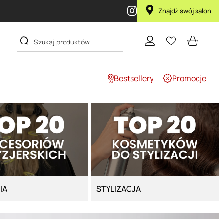
ka Lola za 1 żł
Znajdź swój salon
Bestsellery
Promocje
IA
STYLIZACJA