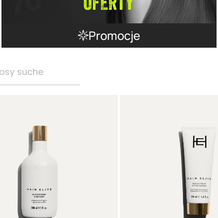
Promocje
osy suche