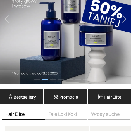
Bestsellery
Promocje
Hair Elite
Hair Elite
Fale Loki Koki
Włosy suche