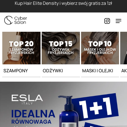
Strona główna - Cyber Salon
Kup Hair Elite Density i wybierz swój gratis za 1zł
SZAMPONY
ODŻYWKI
MASKI I OLEJKI
AK