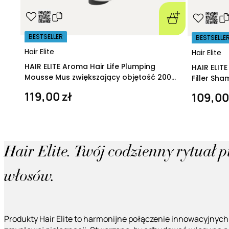
BESTSELLER
BESTSELLE
Hair Elite
Hair Elite
HAIR ELITE Aroma Hair Life Plumping
HAIR ELIT
Mousse Mus zwiększający objętość 200
Filler Sh
ml
regeneruj
119,00 zł
109,00
Hair Elite. Twój codzienny rytuał 
włosów.
Produkty Hair Elite to harmonijne połączenie innowacyjnych