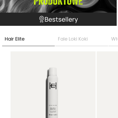
Bestsellery
Hair Elite
Fale Loki Koki
Wł