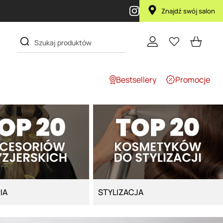
Przy zakupie produktu Artego Maska Lola za 1 żł
Znajdź swój salon
Bestsellery
Promocje
IA
STYLIZACJA