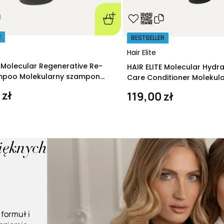
R
BESTSELLER
Hair Elite
E Molecular Regenerative Re-
HAIR ELITE Molecular Hydr
ampoo Molekularny szampon
Care Conditioner Molekul
ący 280 ml
nawilżająca 200 ml
 zł
119,00 zł
pięknych
 formuł i