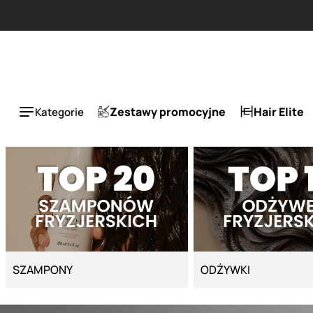
Strona główna - Cyber Salon
ESLA 1 + 1 tańszy za 50%.
Zestawy promocyjne
Hair Elite
Kategorie
SZAMPONY
ODŻYWKI