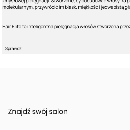
zmysłowej pielęgnacji. Stworzone, by odbudować włosy na 
molekularnym, przywrócić im blask, miękkość i jedwabistą g
Hair Elite to inteligentna pielęgnacja włosów stworzona prze
Sprawdź
Znajdź swój salon