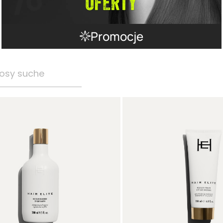
Promocje
osy suche