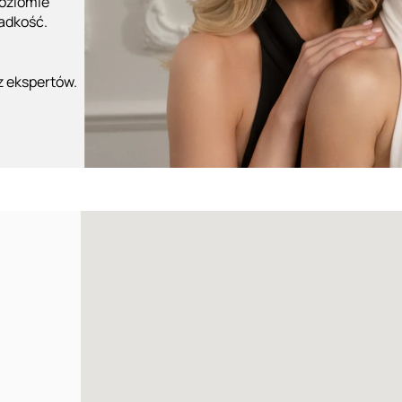
poziomie
ładkość.
z ekspertów.