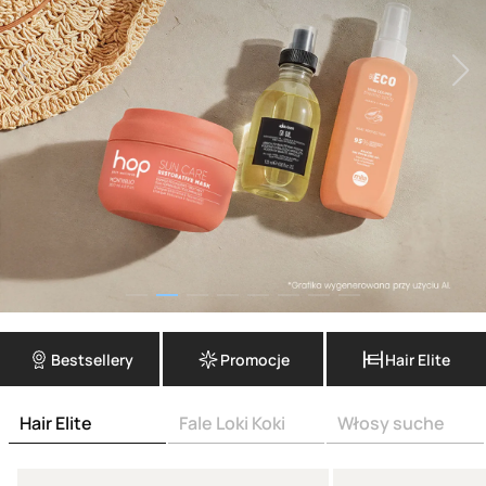
Bestsellery
Promocje
Hair Elite
Hair Elite
Fale Loki Koki
Włosy suche