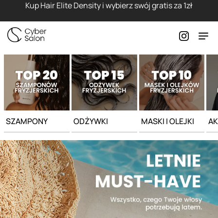
Strona główna - Cyber Salon
Kup Hair Elite Density i wybierz swój gratis za 1zł
SZAMPONY
ODŻYWKI
MASKI I OLEJKI
AK