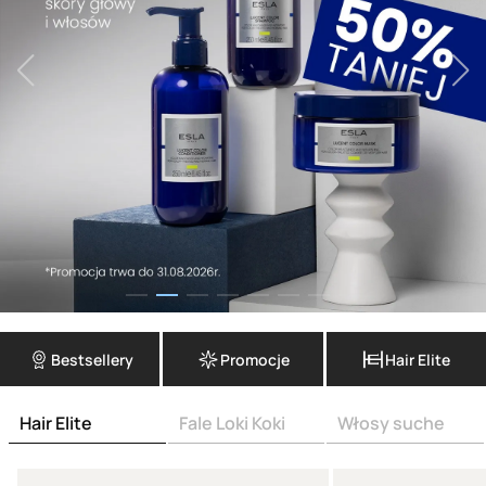
Bestsellery
Promocje
Hair Elite
Hair Elite
Fale Loki Koki
Włosy suche