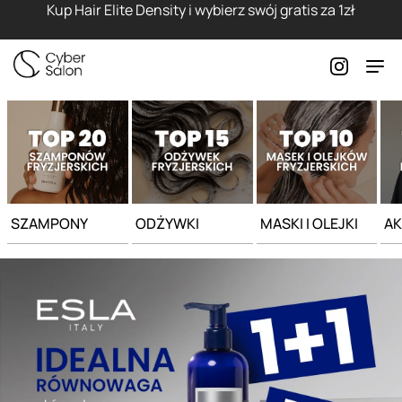
Strona główna - Cyber Salon
Kup Hair Elite Density i wybierz swój gratis za 1zł
SZAMPONY
ODŻYWKI
MASKI I OLEJKI
AK