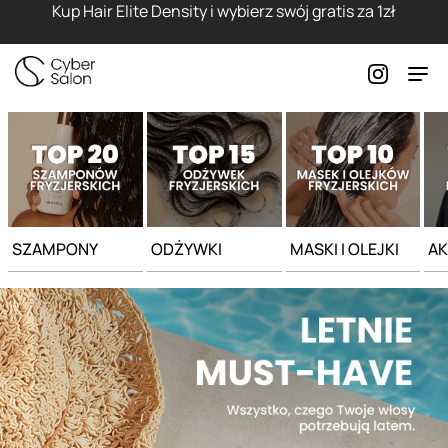
Strona główna - Cyber Salon
Kup Hair Elite Density i wybierz swój gratis za 1zł
SZAMPONY
ODŻYWKI
MASKI I OLEJKI
AK