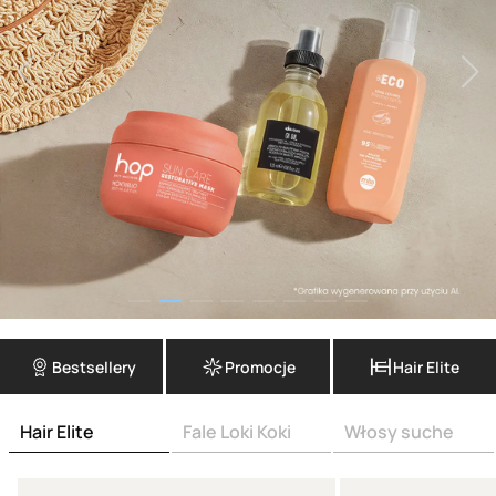
Bestsellery
Promocje
Hair Elite
Hair Elite
Fale Loki Koki
Włosy suche