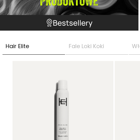
Bestsellery
Hair Elite
Fale Loki Koki
Wł