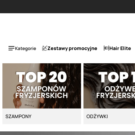
Strona główna - Cyber Salon
ESLA 1 + 1 tańszy za 5
Zestawy promocyjne
Hair Elite
Kategorie
SZAMPONY
ODŻYWKI