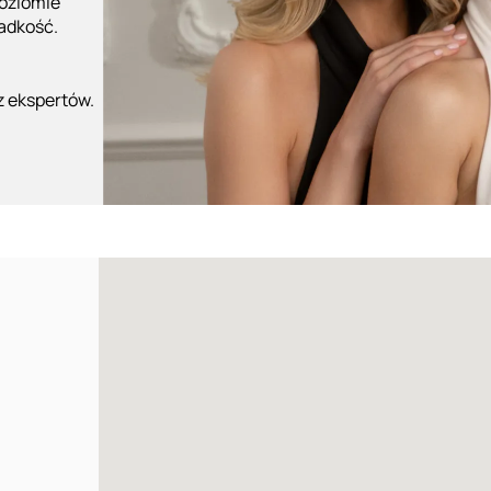
poziomie
ładkość.
z ekspertów.