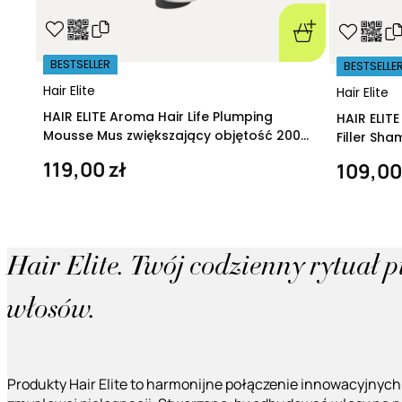
BESTSELLER
BESTSELLE
Hair Elite
Hair Elite
HAIR ELITE Aroma Hair Life Plumping
HAIR ELIT
Mousse Mus zwiększający objętość 200
Filler Sh
ml
regeneruj
119,00 zł
109,00
Hair Elite. Twój codzienny rytuał 
włosów.
Produkty Hair Elite to harmonijne połączenie innowacyjnych