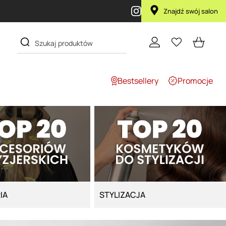
Przy zakupie produktu Artego Maska 
Znajdź swój salon
Bestsellery
Promocje
IA
STYLIZACJA