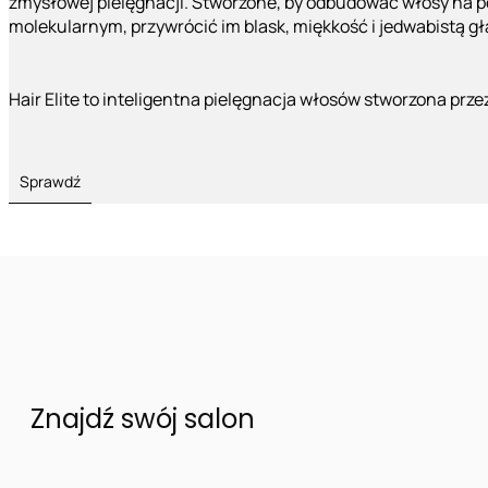
zmysłowej pielęgnacji. Stworzone, by odbudować włosy na 
molekularnym, przywrócić im blask, miękkość i jedwabistą g
Hair Elite to inteligentna pielęgnacja włosów stworzona prze
Sprawdź
Znajdź swój salon