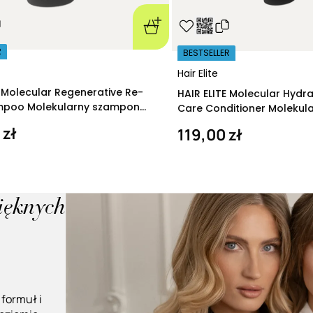
R
BESTSELLER
Hair Elite
E Molecular Regenerative Re-
HAIR ELITE Molecular Hydr
ampoo Molekularny szampon
Care Conditioner Molekul
ący 280 ml
nawilżająca 200 ml
 zł
119,00 zł
pięknych
 formuł i