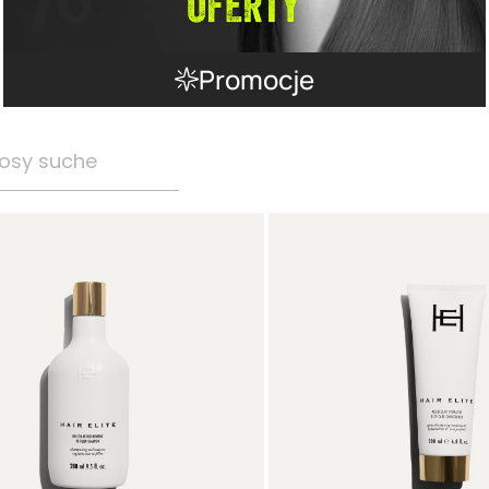
Promocje
osy suche