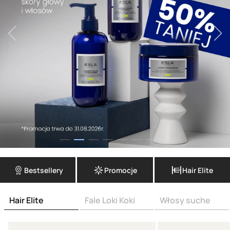
Bestsellery
Promocje
Hair Elite
Hair Elite
Fale Loki Koki
Włosy suche