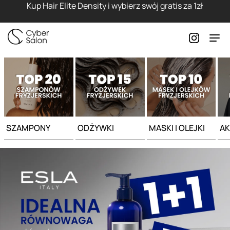
Strona główna - Cyber Salon
Kup Hair Elite Density i wybierz swój gratis za 1zł
SZAMPONY
ODŻYWKI
MASKI I OLEJKI
AK