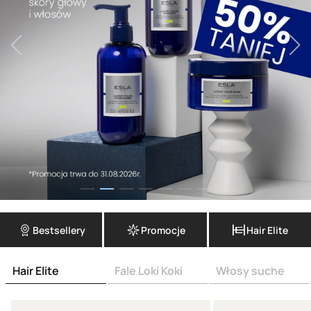
Bestsellery
Promocje
Hair Elite
Hair Elite
Fale Loki Koki
Włosy suche