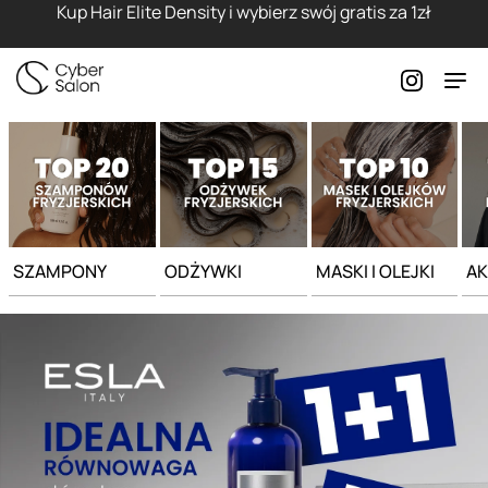
Strona główna - Cyber Salon
Kup Hair Elite Density i wybierz swój gratis za 1zł
SZAMPONY
ODŻYWKI
MASKI I OLEJKI
AK