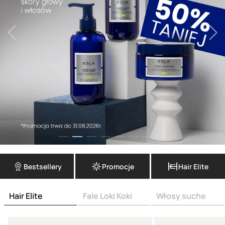
Bestsellery
Promocje
Hair Elite
Hair Elite
Fale Loki Koki
Włosy suche