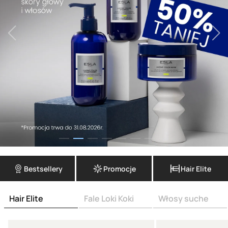
Bestsellery
Promocje
Hair Elite
Hair Elite
Fale Loki Koki
Włosy suche