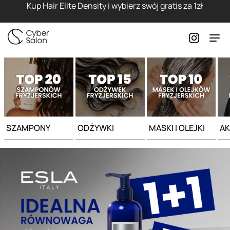
Strona główna - Cyber Salon
Kup Hair Elite Density i wybierz swój gratis za 1zł
SZAMPONY
ODŻYWKI
MASKI I OLEJKI
AK