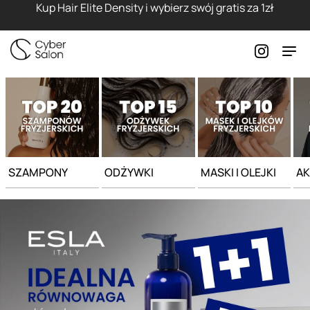
Strona główna - Cyber Salon
Kup Hair Elite Density i wybierz swój gratis za 1zł
SZAMPONY
ODŻYWKI
MASKI I OLEJKI
AK