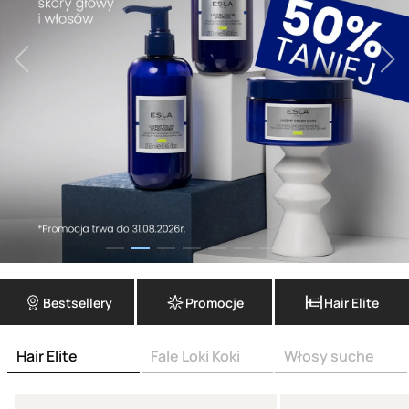
Bestsellery
Promocje
Hair Elite
Hair Elite
Fale Loki Koki
Włosy suche