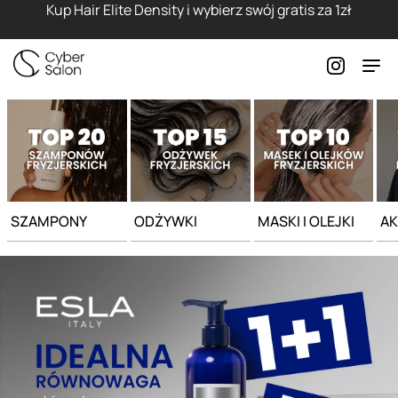
Strona główna - Cyber Salon
Kup Hair Elite Density i wybierz swój gratis za 1zł
SZAMPONY
ODŻYWKI
MASKI I OLEJKI
AK