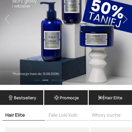
Bestsellery
Promocje
Hair Elite
Hair Elite
Fale Loki Koki
Włosy suche