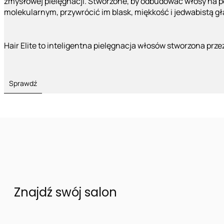
zmysłowej pielęgnacji. Stworzone, by odbudować włosy na 
molekularnym, przywrócić im blask, miękkość i jedwabistą g
Hair Elite to inteligentna pielęgnacja włosów stworzona prze
Sprawdź
Znajdź swój salon