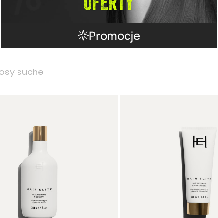
Promocje
osy suche