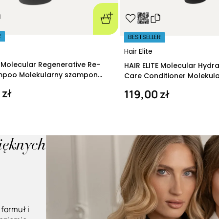
R
BESTSELLER
Hair Elite
E Molecular Regenerative Re-
HAIR ELITE Molecular Hydr
ampoo Molekularny szampon
Care Conditioner Molekul
ący 280 ml
nawilżająca 200 ml
 zł
119,00 zł
pięknych
 formuł i