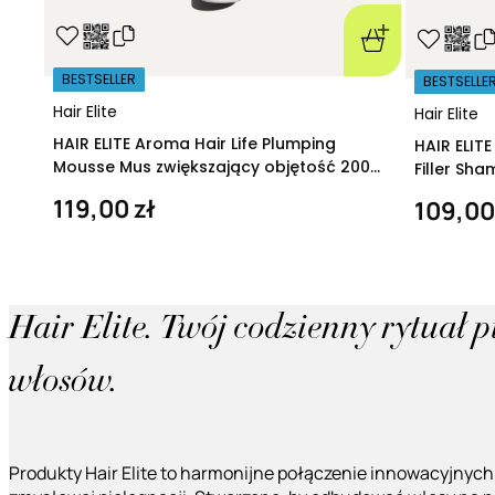
BESTSELLER
BESTSELLE
Hair Elite
Hair Elite
HAIR ELITE Aroma Hair Life Plumping
HAIR ELIT
Mousse Mus zwiększający objętość 200
Filler Sh
ml
regeneruj
119,00 zł
109,00
Hair Elite. Twój codzienny rytuał 
włosów.
Produkty Hair Elite to harmonijne połączenie innowacyjnych