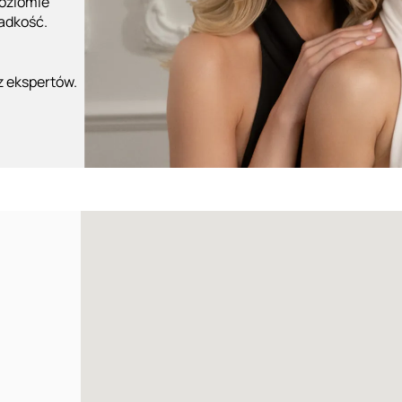
poziomie
ładkość.
z ekspertów.