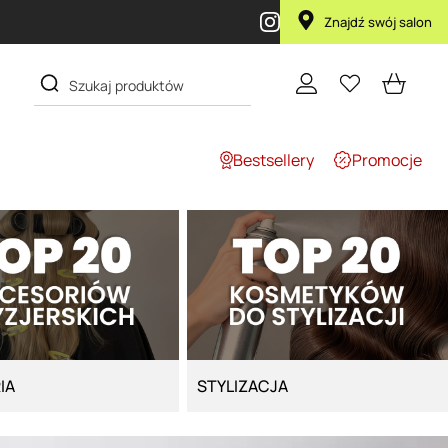
Przy zakupie produktu Artego Maska 
Znajdź swój salon
Bestsellery
Promocje
IA
STYLIZACJA