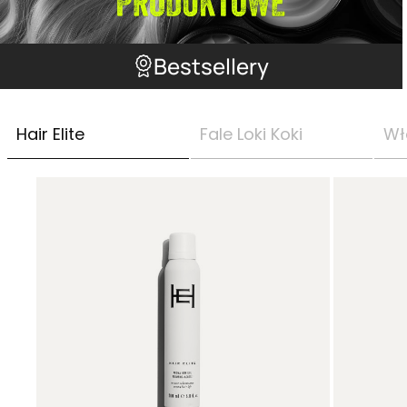
Bestsellery
Hair Elite
Fale Loki Koki
Wł