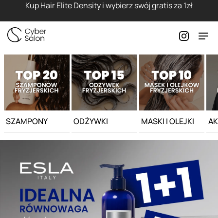
Strona główna - Cyber Salon
Kup Hair Elite Density i wybierz swój gratis za 1zł
SZAMPONY
ODŻYWKI
MASKI I OLEJKI
AK