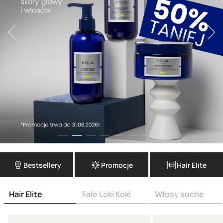
Bestsellery
Promocje
Hair Elite
Hair Elite
Fale Loki Koki
Włosy suche