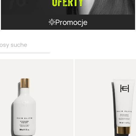
Promocje
osy suche