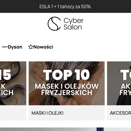
Przy zakupie produktu Artego Maska Lola za 1 żł
Dyson
Nowości
MASKI I OLEJKI
AKCESOR