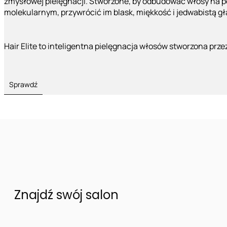
zmysłowej pielęgnacji. Stworzone, by odbudować włosy na 
molekularnym, przywrócić im blask, miękkość i jedwabistą g
Hair Elite to inteligentna pielęgnacja włosów stworzona prze
Sprawdź
Znajdź swój salon