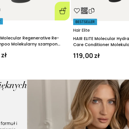
R
BESTSELLER
Hair Elite
E Molecular Regenerative Re-
HAIR ELITE Molecular Hydr
ampoo Molekularny szampon
Care Conditioner Molekul
ący 280 ml
nawilżająca 200 ml
 zł
119,00 zł
pięknych
 formuł i