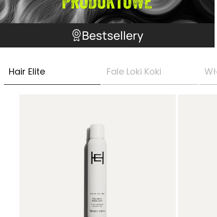
Bestsellery
Hair Elite
Fale Loki Koki
Wł