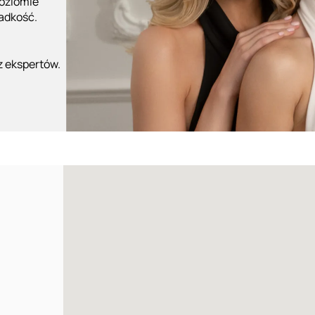
poziomie
ładkość.
z ekspertów.