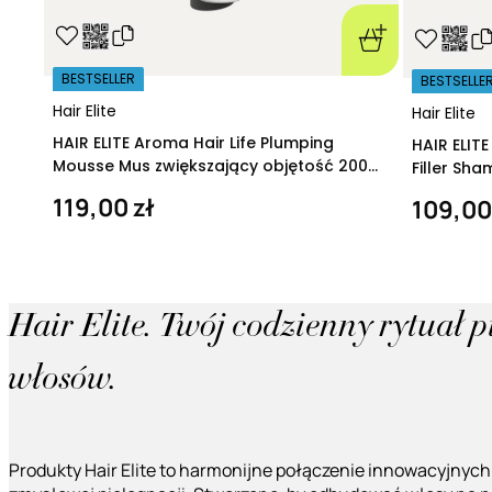
BESTSELLER
BESTSELLE
Hair Elite
Hair Elite
HAIR ELITE Aroma Hair Life Plumping
HAIR ELIT
Mousse Mus zwiększający objętość 200
Filler Sh
ml
regeneruj
119,00 zł
109,00
Hair Elite. Twój codzienny rytuał 
włosów.
Produkty Hair Elite to harmonijne połączenie innowacyjnych