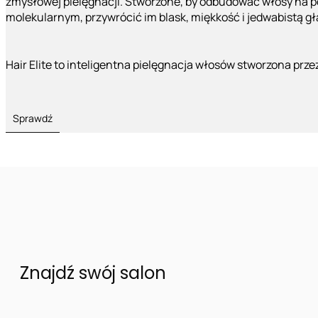
zmysłowej pielęgnacji. Stworzone, by odbudować włosy na 
molekularnym, przywrócić im blask, miękkość i jedwabistą g
Hair Elite to inteligentna pielęgnacja włosów stworzona prze
Sprawdź
Znajdź swój salon