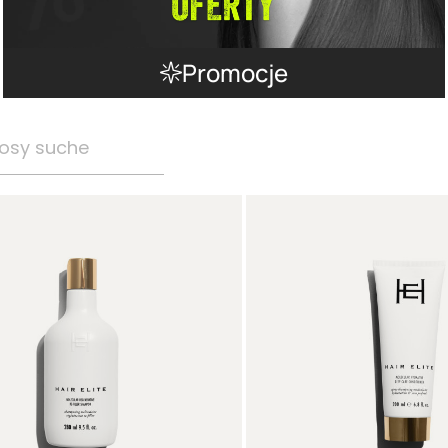
Promocje
osy suche