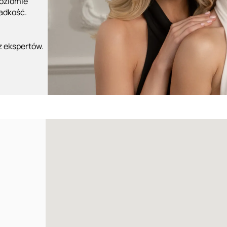
poziomie
ładkość.
z ekspertów.