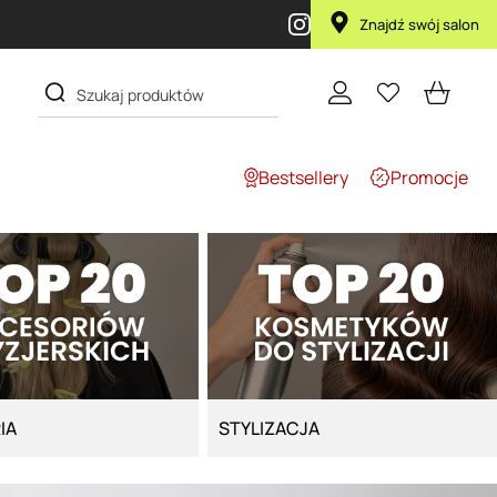
Przy zakupie produktu Artego Maska Lola
Znajdź swój salon
Bestsellery
Promocje
IA
STYLIZACJA