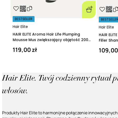
BESTSELLER
BESTSELLE
Hair Elite
Hair Elite
HAIR ELITE Aroma Hair Life Plumping
HAIR ELIT
Mousse Mus zwiększający objętość 200
Filler Sh
ml
regeneruj
119,00 zł
109,00
Hair Elite. Twój codzienny rytuał 
włosów.
Produkty Hair Elite to harmonijne połączenie innowacyjnych