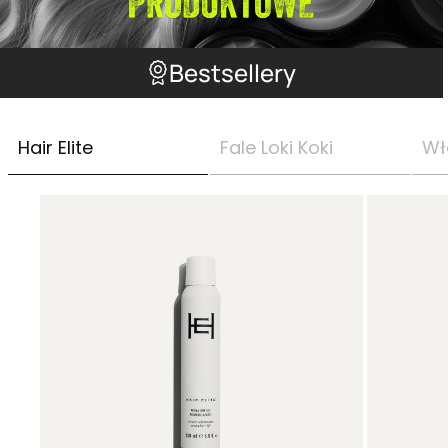
Bestsellery
Hair Elite
Fale Loki Koki
Wł