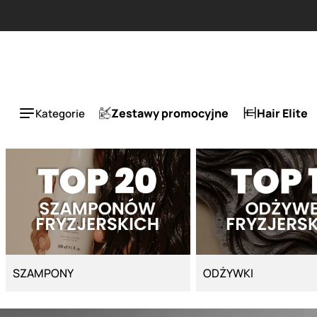
Strona główna - Cyber Salon
ESLA 1 + 1 tańszy za 50%.
Zestawy promocyjne
Hair Elite
Kategorie
SZAMPONY
ODŻYWKI