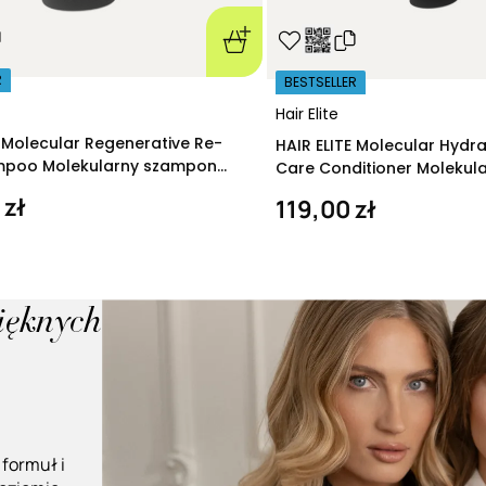
R
BESTSELLER
Hair Elite
E Molecular Regenerative Re-
HAIR ELITE Molecular Hydr
ampoo Molekularny szampon
Care Conditioner Molekul
ący 280 ml
nawilżająca 200 ml
 zł
119,00 zł
pięknych
 formuł i