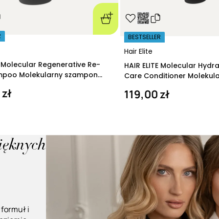
R
BESTSELLER
Hair Elite
E Molecular Regenerative Re-
HAIR ELITE Molecular Hydr
ampoo Molekularny szampon
Care Conditioner Molekul
ący 280 ml
nawilżająca 200 ml
 zł
119,00 zł
pięknych
 formuł i