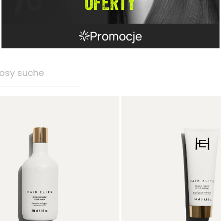
Promocje
osy suche