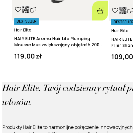
BESTSELLER
BESTSELLE
Hair Elite
Hair Elite
HAIR ELITE Aroma Hair Life Plumping
HAIR ELIT
Mousse Mus zwiększający objętość 200
Filler Sh
ml
regeneruj
119,00 zł
109,00
Hair Elite. Twój codzienny rytuał 
włosów.
Produkty Hair Elite to harmonijne połączenie innowacyjnych