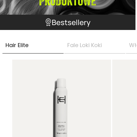
Bestsellery
Hair Elite
Fale Loki Koki
Wł