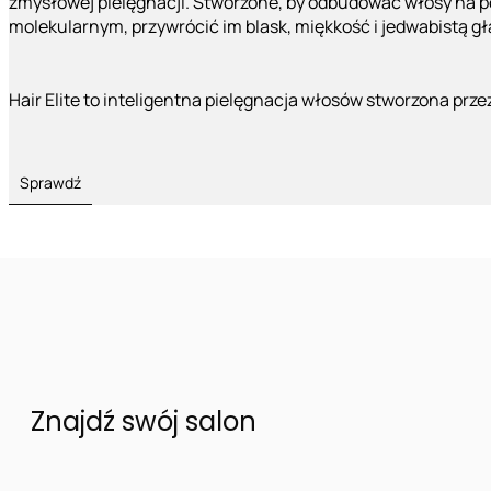
zmysłowej pielęgnacji. Stworzone, by odbudować włosy na 
molekularnym, przywrócić im blask, miękkość i jedwabistą g
Hair Elite to inteligentna pielęgnacja włosów stworzona prze
Sprawdź
Znajdź swój salon