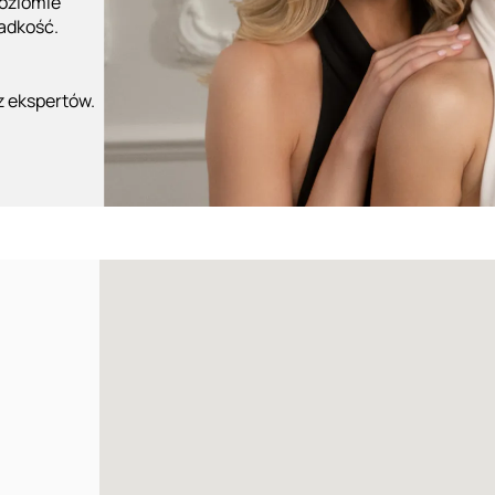
poziomie
ładkość.
z ekspertów.