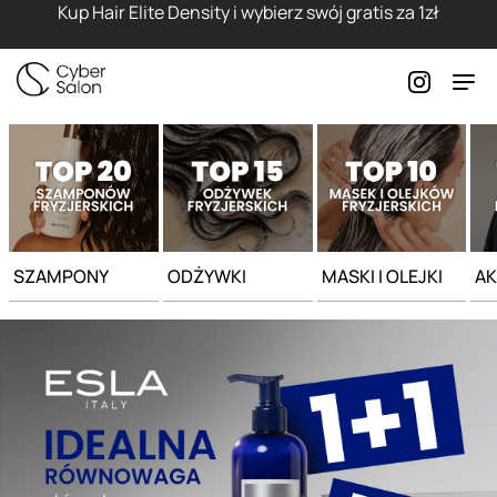
Strona główna - Cyber Salon
Kup Hair Elite Density i wybierz swój gratis za 1zł
SZAMPONY
ODŻYWKI
MASKI I OLEJKI
AK