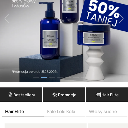
Bestsellery
Promocje
Hair Elite
Hair Elite
Fale Loki Koki
Włosy suche