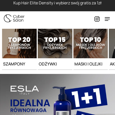
Strona główna - Cyber Salon
Kup Hair Elite Density i wybierz swój gratis za 1zł
SZAMPONY
ODŻYWKI
MASKI I OLEJKI
AK