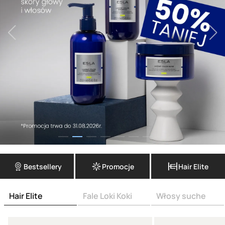
Bestsellery
Promocje
Hair Elite
Hair Elite
Fale Loki Koki
Włosy suche