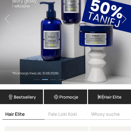
Bestsellery
Promocje
Hair Elite
Hair Elite
Fale Loki Koki
Włosy suche