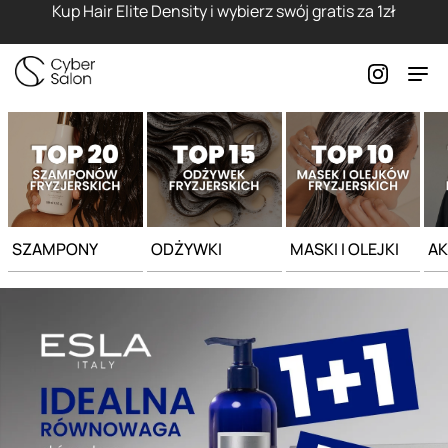
Strona główna - Cyber Salon
Kup Hair Elite Density i wybierz swój gratis za 1zł
SZAMPONY
ODŻYWKI
MASKI I OLEJKI
AK