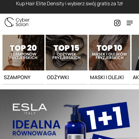
Strona główna - Cyber Salon
Kup Hair Elite Density i wybierz swój gratis za 1zł
SZAMPONY
ODŻYWKI
MASKI I OLEJKI
AK