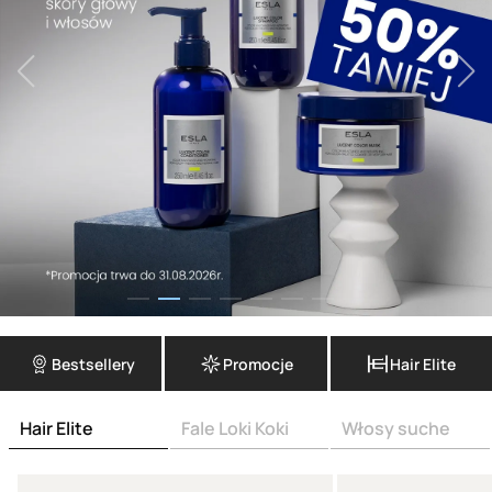
Bestsellery
Promocje
Hair Elite
Hair Elite
Fale Loki Koki
Włosy suche