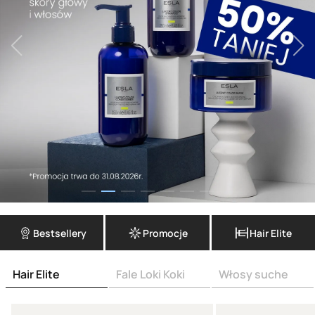
Bestsellery
Promocje
Hair Elite
Hair Elite
Fale Loki Koki
Włosy suche