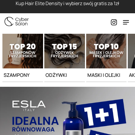
Strona główna - Cyber Salon
Kup Hair Elite Density i wybierz swój gratis za 1zł
SZAMPONY
ODŻYWKI
MASKI I OLEJKI
AK