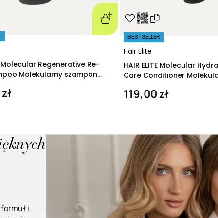
R
BESTSELLER
Hair Elite
E Molecular Regenerative Re-
HAIR ELITE Molecular Hydr
ampoo Molekularny szampon
Care Conditioner Molekul
ący 280 ml
nawilżająca 200 ml
 zł
119,00 zł
pięknych
 formuł i