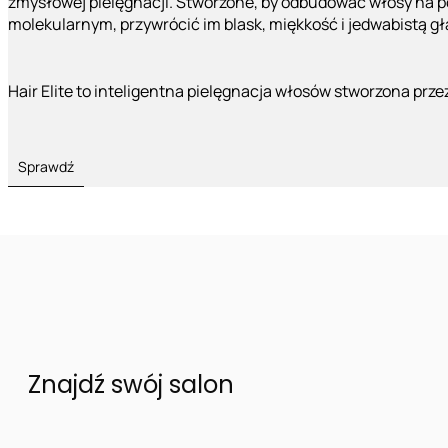
zmysłowej pielęgnacji. Stworzone, by odbudować włosy na 
molekularnym, przywrócić im blask, miękkość i jedwabistą g
Hair Elite to inteligentna pielęgnacja włosów stworzona prze
Sprawdź
Znajdź swój salon