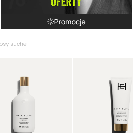
Promocje
osy suche