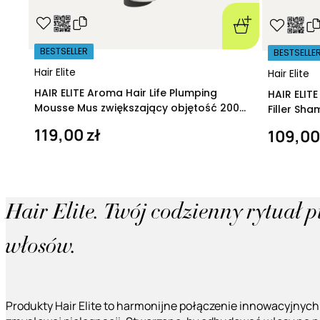
BESTSELLER
BESTSELLE
Hair Elite
Hair Elite
HAIR ELITE Aroma Hair Life Plumping
HAIR ELIT
Mousse Mus zwiększający objętość 200
Filler Sh
ml
regeneruj
119,00 zł
109,00
Hair Elite. Twój codzienny rytuał 
włosów.
Produkty Hair Elite to harmonijne połączenie innowacyjnych