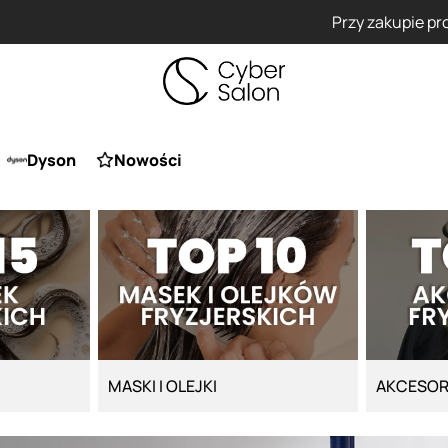
Przy zakupie produktu Artego Maska Lola za 1 żł
Dyson
Nowości
MASKI I OLEJKI
AKCESOR