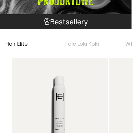
Bestsellery
Hair Elite
Fale Loki Koki
Wł