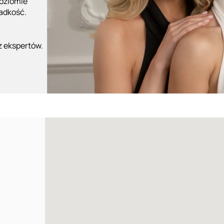
poziomie
ładkość.
z ekspertów.