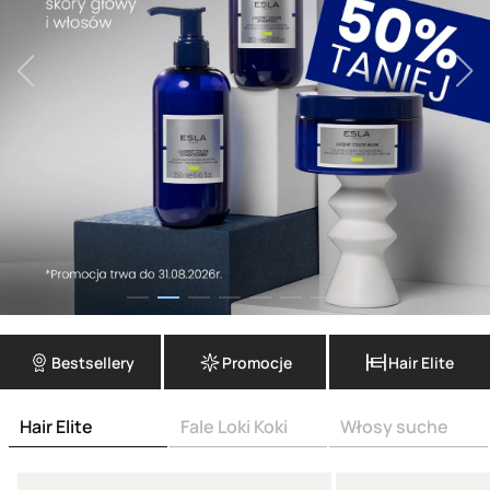
Bestsellery
Promocje
Hair Elite
Hair Elite
Fale Loki Koki
Włosy suche