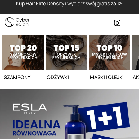
Strona główna - Cyber Salon
Kup Hair Elite Density i wybierz swój gratis za 1zł
SZAMPONY
ODŻYWKI
MASKI I OLEJKI
AK