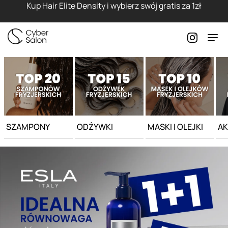
Strona główna - Cyber Salon
Kup Hair Elite Density i wybierz swój gratis za 1zł
SZAMPONY
ODŻYWKI
MASKI I OLEJKI
AK