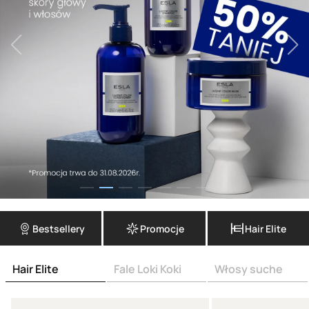
Bestsellery
Promocje
Hair Elite
Hair Elite
Fale Loki Koki
Włosy suche