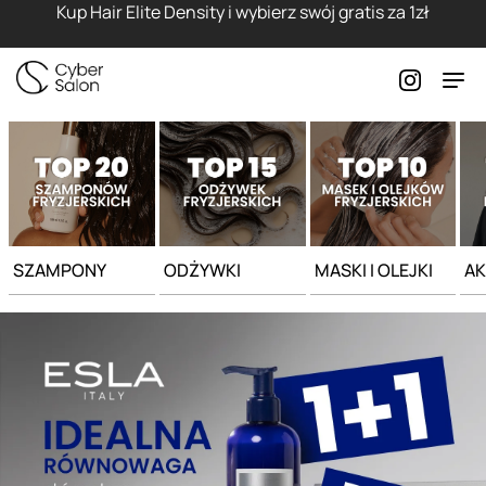
Strona główna - Cyber Salon
Kup Hair Elite Density i wybierz swój gratis za 1zł
SZAMPONY
ODŻYWKI
MASKI I OLEJKI
AK