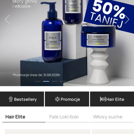
Bestsellery
Promocje
Hair Elite
Hair Elite
Fale Loki Koki
Włosy suche