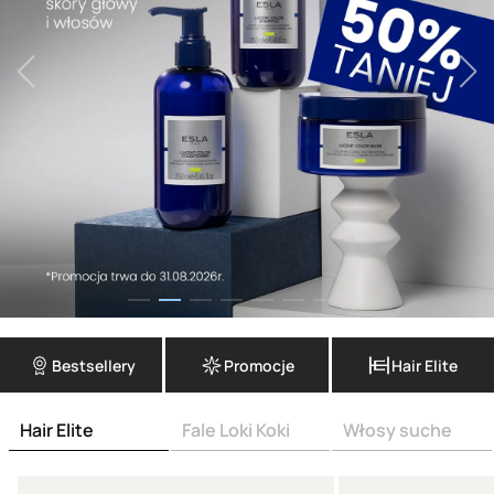
Bestsellery
Promocje
Hair Elite
Hair Elite
Fale Loki Koki
Włosy suche