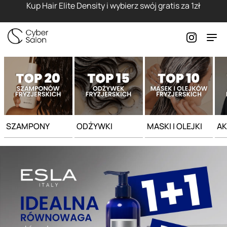
Strona główna - Cyber Salon
Kup Hair Elite Density i wybierz swój gratis za 1zł
SZAMPONY
ODŻYWKI
MASKI I OLEJKI
AK