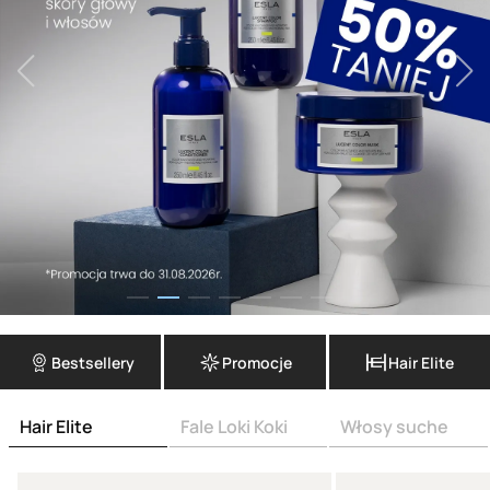
Bestsellery
Promocje
Hair Elite
Hair Elite
Fale Loki Koki
Włosy suche