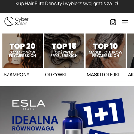
Strona główna - Cyber Salon
Kup Hair Elite Density i wybierz swój gratis za 1zł
SZAMPONY
ODŻYWKI
MASKI I OLEJKI
AK